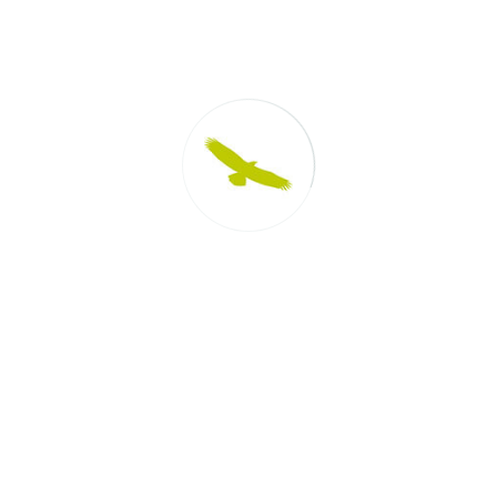
. 90 x 90 cm. Typ walk-in
Zadbaj o spadek rzędu 2-2
yby o długości 100-120 cm.
by woda nie wylewała się
Światło i deta
ch
budować na
– projekty
wnętrze
eszkań
Nawet najbardziej dopracowany 
swój urok bez odpowiednio zap
, najwięcej uwagi
mieszkań
W łazience potrzebujemy co najm
estrzeni. W przypadku lokali
obwodów świetlnych:
ko możemy pozwolić sobie na